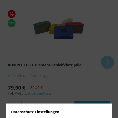
%
TIPP!
KOMPLETTSET Diamant-Schleifklotz (alle...
Lieferzeit ca. 1-3 Werktage
79,90 €
82,40 €
inkl. MwSt.
zzgl. Versandkosten
-
+
Datenschutz Einstellungen