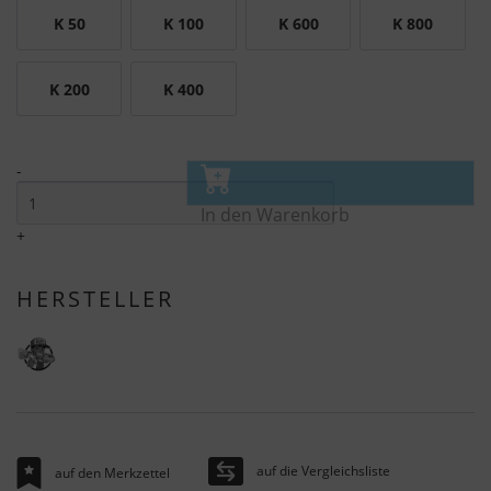
K 50
K 100
K 600
K 800
K 200
K 400
-
In den Warenkorb
+
HERSTELLER
auf die Vergleichsliste
auf den Merkzettel