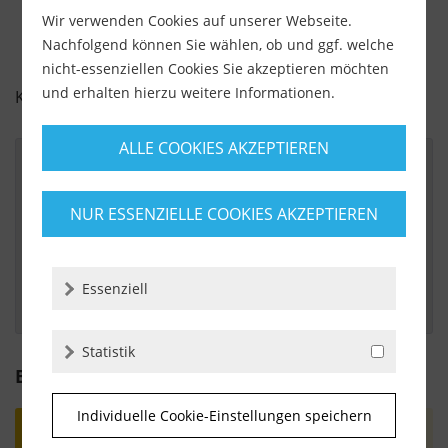
Wir verwenden Cookies auf unserer Webseite.
Nachfolgend können Sie wählen, ob und ggf. welche
nicht-essenziellen Cookies Sie akzeptieren möchten
und erhalten hierzu weitere Informationen.
KUNDENBEWERTUNGEN FÜR
ALLE COOKIES AKZEPTIEREN
Von:
Hendrik Schürmann
NUR ESSENZIELLE COOKIES AKZEPTIEREN
Am:
27.09.2016
Handschleifer
Essenziell
 Schleift sehr gut alle Kanten! Liegt gut in der Hand! 
Statistik
Bewertung schreiben
Individuelle Cookie-Einstellungen speichern
Bewertungen werden nach Überprüfung