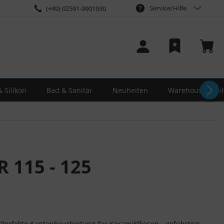
Service/Hilfe
(+49) 02591-9901930
 Silikon
Bad & Sanitär
Neuheiten
Warehouse-Deal
 115 - 125
erfekte Kantenbearbeitung für Keramikfliesen - geführte/r...