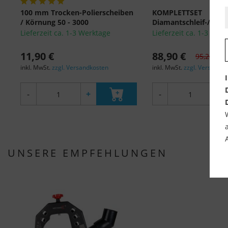
100 mm Trocken-Polierscheiben
KOMPLETTSET
/ Körnung 50 - 3000
Diamantschleif-/Polie
Lieferzeit ca. 1-3 Werktage
Lieferzeit ca. 1-3 Wer
11,90 €
88,90 €
95,20 €
inkl. MwSt.
zzgl. Versandkosten
inkl. MwSt.
zzgl. Versandk
-
+
-
+
UNSERE EMPFEHLUNGEN