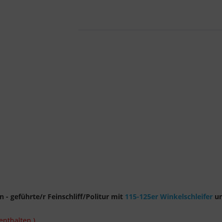
 - geführte/r Feinschliff/Politur mit
115-125er Winkelschleifer
u
enthalten.)