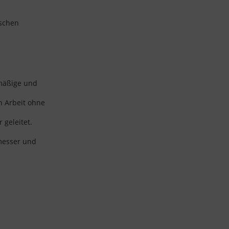
ischen
hmäßige und
n Arbeit ohne
 geleitet.
messer und