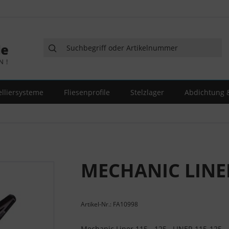
elliersysteme
Fliesenprofile
Stelzlager
Abdichtung &
MECHANIC LINER
Artikel-Nr.: FA10998
Mechanic Liner 115 - 125 LINER 115-125 – P