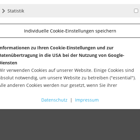
Mechanic FireFLY - magnetische
Mechanic C
Statistik
rscheiben...
Taschenlampe
Aufnahmetel
ktage
Lieferzeit ca. 1-3 Werktage
Lieferzeit c
Individuelle Cookie-Einstellungen speichern
23,49 €
82,90 €
osten
inkl. MwSt.
zzgl. Versandkosten
inkl. MwSt.
zzg
Informationen zu Ihren Cookie-Einstellungen und zur
Datenübertragung in die USA bei der Nutzung von Google-
-
+
-
Diensten
Wir verwenden Cookies auf unserer Website. Einige Cookies sind
absolut notwendig, um unsere Website zu betreiben ("essential").
Alle anderen Cookies werden nur gesetzt, wenn Sie ihrer
Verwendung zustimmen (z. B. für Google Maps).
Datenschutz
|
Impressum
Über die Auswahl bestimmter Cookies in den Akkordeon-Elemente
können Sie wählen, ob Sie "nur wesentliche Cookies ", "alle Cookies
akzeptieren" oder "individuelle Cookie-Einstellungen speichern"
möchten.