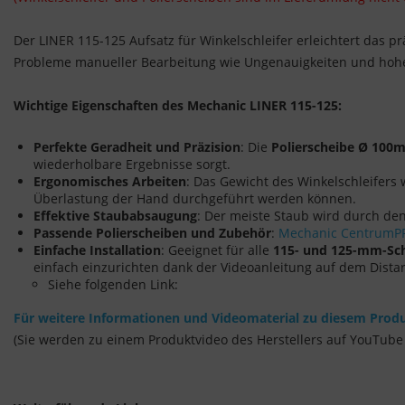
Der LINER 115-125 Aufsatz für Winkelschleifer erleichtert das p
Probleme manueller Bearbeitung wie Ungenauigkeiten und hoh
Wichtige Eigenschaften des Mechanic LINER 115-125:
Perfekte Geradheit und Präzision
: Die
Polierscheibe Ø 100
wiederholbare Ergebnisse sorgt.
Ergonomisches Arbeiten
: Das Gewicht des Winkelschleifers
Überlastung der Hand durchgeführt werden können.
Effektive Staubabsaugung
: Der meiste Staub wird durch den
Passende Polierscheiben und Zubehör
:
Mechanic CentrumP
Einfache Installation
: Geeignet für alle
115- und 125-mm-Sc
einfach einzurichten dank der Videoanleitung auf dem Dista
Siehe folgenden Link:
Für weitere Informationen und Videomaterial zu diesem Produk
(Sie werden zu einem Produktvideo des Herstellers auf YouTube 