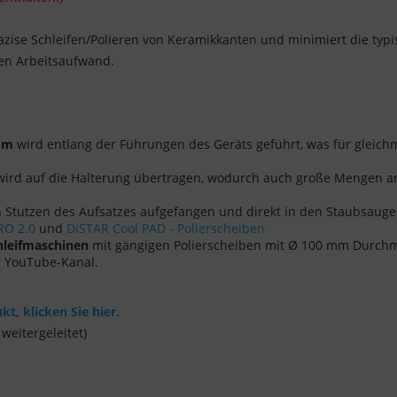
räzise Schleifen/Polieren von Keramikkanten und minimiert die typ
en Arbeitsaufwand.
mm
wird entlang der Führungen des Geräts geführt, was für gleic
 wird auf die Halterung übertragen, wodurch auch große Mengen a
 Stutzen des Aufsatzes aufgefangen und direkt in den Staubsauger
RO 2.0
und
DiSTAR Cool PAD - Polierscheiben
hleifmaschinen
mit gängigen Polierscheiben mit Ø 100 mm Durch
r YouTube-Kanal.
t, klicken Sie hier.
weitergeleitet)