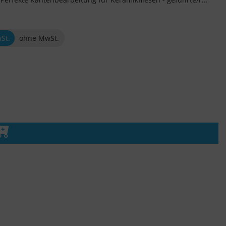
wSt.
ohne MwSt.
n den Warenkorb