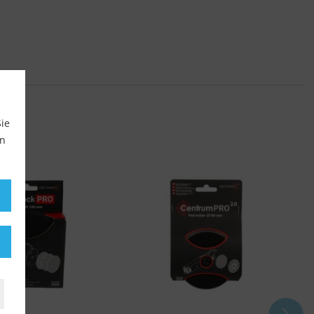
ie
en