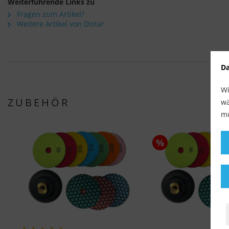
Weiterführende Links zu
Fragen zum Artikel?
Weitere Artikel von Distar
Da
Wi
ZUBEHÖR
wä
mö
%