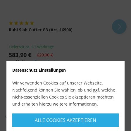
Rubi Slab Cutter G3 (Art. 16900)
Lieferzeit ca. 1-3 Werktage
583,90 €
629,00 €
inkl. MwSt.
zzgl. Versandkosten
Datenschutz Einstellungen
-
+
Wir verwenden Cookies auf unserer Webseite.
Nachfolgend können Sie wählen, ob und ggf. welche
nicht-essenziellen Cookies Sie akzeptieren möchten
und erhalten hierzu weitere Informationen.
KUNDENBEWERTUNGEN FÜR
ALLE COOKIES AKZEPTIEREN