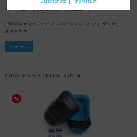
Datenschutz
|
Impressum
Verwendung zustimmen (z. B. für Google Maps).
Die mit einem * markierten Felder sind Pflichtfelder.
Über die Auswahl bestimmter Cookies in den
Akkordeon-Elementen können Sie wählen, ob Sie
Ich habe die
Datenschutzbestimmungen
zur Kenntnis
"nur wesentliche Cookies ", "alle Cookies
genommen.
akzeptieren" oder "individuelle Cookie-
Einstellungen speichern" möchten.
Speichern
Die Zustimmung zur Verwendung von nicht
essentiellen Cookies ist freiwillig. Sie können Ihre
Einstellungen auch nachträglich über die
KUNDEN KAUFTEN AUCH
Schaltfläche "Cookie-Einstellungen" ändern, die Sie
im Fußbereich der Seite finden. Ergänzende
Informationen finden Sie in unseren
%
Datenschutzbestimmungen.
Wir nutzen Google Analytics, um eine
kontinuierliche Analyse und statistische
Auswertung der Website zu erhalten, um die