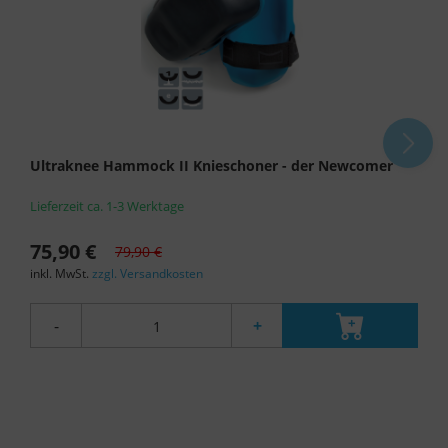
Überwachungszwecken, möglicherweise ohne
Rechtsmittel, verarbeitet werden. Wenn Sie auf
"Nur essenzielle Cookies akzeptieren" klicken,
findet die oben beschriebene Übertragung nicht
statt.
Ultraknee Hammock II Knieschoner - der Newcomer
Lieferzeit ca. 1-3 Werktage
75,90 €
79,90 €
inkl. MwSt.
zzgl. Versandkosten
-
+