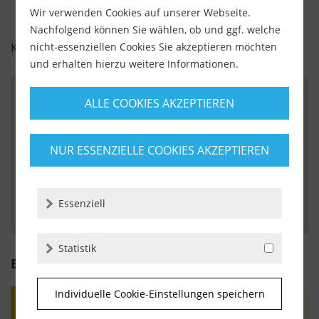
Wir verwenden Cookies auf unserer Webseite.
Nachfolgend können Sie wählen, ob und ggf. welche
KUNDENBEWERTUNGEN FÜR
nicht-essenziellen Cookies Sie akzeptieren möchten
und erhalten hierzu weitere Informationen.
ALLE COOKIES AKZEPTIEREN
Von:
Sid
Am:
13.02.2025
NUR ESSENZIELLE COOKIES AKZEPTIEREN
Hilse
 Super Laschen, die man auch mal fester drehen kann, 
Essenziell
ohne dass sie gleich weg brechen! 
Statistik
Bewertung schreiben
Individuelle Cookie-Einstellungen speichern
Bewertungen werden nach Überprüfung
freigeschaltet.