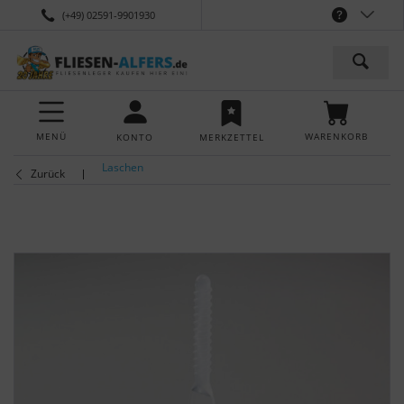
(+49) 02591-9901930
MENÜ
WARENKORB
KONTO
MERKZETTEL
Laschen
Zurück