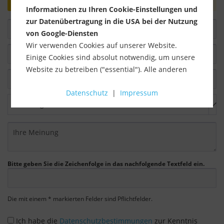
Informationen zu Ihren Cookie-Einstellungen und
zur Datenübertragung in die USA bei der Nutzung
von Google-Diensten
Wir verwenden Cookies auf unserer Website.
Einige Cookies sind absolut notwendig, um unsere
Website zu betreiben ("essential"). Alle anderen
Cookies werden nur gesetzt, wenn Sie ihrer
Datenschutz
|
Impressum
Verwendung zustimmen (z. B. für Google Maps).
Über die Auswahl bestimmter Cookies in den
Akkordeon-Elementen können Sie wählen, ob Sie
"nur wesentliche Cookies ", "alle Cookies
akzeptieren" oder "individuelle Cookie-
Einstellungen speichern" möchten.
Bitte geben Sie die Zeichenfolge in das nachfolgende Textfeld ein.
Die Zustimmung zur Verwendung von nicht
essentiellen Cookies ist freiwillig. Sie können Ihre
Die mit einem * markierten Felder sind Pflichtfelder.
Einstellungen auch nachträglich über die
Ich habe die
Datenschutzbestimmungen
zur Kenntnis
Schaltfläche "Cookie-Einstellungen" ändern, die Sie