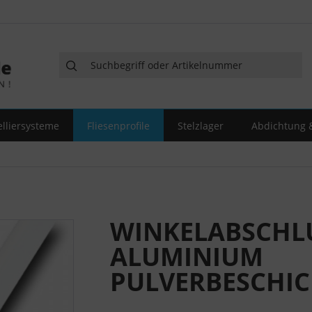
elliersysteme
Fliesenprofile
Stelzlager
Abdichtung &
WINKELABSCHL
ALUMINIUM
PULVERBESCHIC