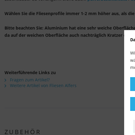
Wählen Sie die Fliesenprofile immer 1-2 mm höher aus, als die 
Bitte beachten Sie: Aluminium hat eine sehr weiche Oberfläch
da auf der weichen Oberfläche auch nachträglich Kratzer ents
Da
Wi
wä
mö
Weiterführende Links zu
Fragen zum Artikel?
Weitere Artikel von Fliesen Alfers
ZUBEHÖR