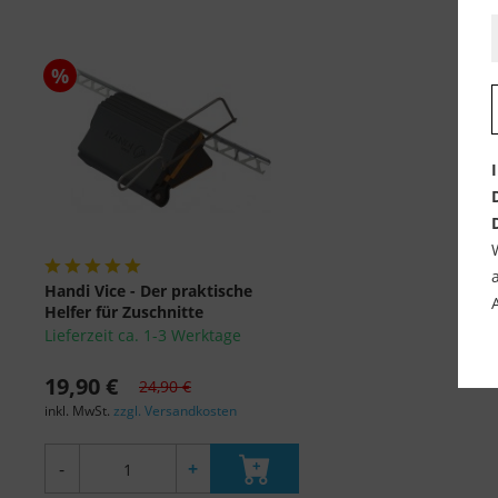
%
Handi Vice - Der praktische
Helfer für Zuschnitte
Lieferzeit ca. 1-3 Werktage
19,90 €
24,90 €
inkl. MwSt.
zzgl. Versandkosten
-
+