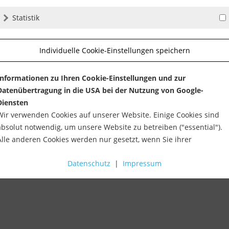
Statistik
Individuelle Cookie-Einstellungen speichern
Informationen zu Ihren Cookie-Einstellungen und zur
Datenübertragung in die USA bei der Nutzung von Google-
Diensten
Wir verwenden Cookies auf unserer Website. Einige Cookies sind
absolut notwendig, um unsere Website zu betreiben ("essential").
Alle anderen Cookies werden nur gesetzt, wenn Sie ihrer
Verwendung zustimmen (z. B. für Google Maps).
Datenschutz
|
Impressum
Über die Auswahl bestimmter Cookies in den Akkordeon-Elemente
können Sie wählen, ob Sie "nur wesentliche Cookies ", "alle Cookies
akzeptieren" oder "individuelle Cookie-Einstellungen speichern"
möchten.