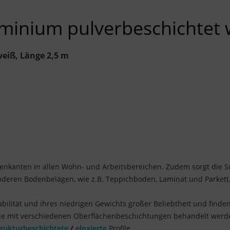
uminium pulverbeschichtet 
eiß, Länge 2,5 m
senkanten in allen Wohn- und Arbeitsbereichen. Zudem sorgt die S
eren Bodenbelägen, wie z.B. Teppichboden, Laminat und Parkett
bilität und ihres niedrigen Gewichts großer Beliebtheit und finden
 mit verschiedenen Oberflächenbeschichtungen behandelt werde
trukturbeschichtete
/
eloxierte
Profile.