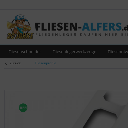
Fliesenschneider
Fliesenlegerwerkzeuge
Fliesenniv
Zurück
Fliesenprofile
TIPP!