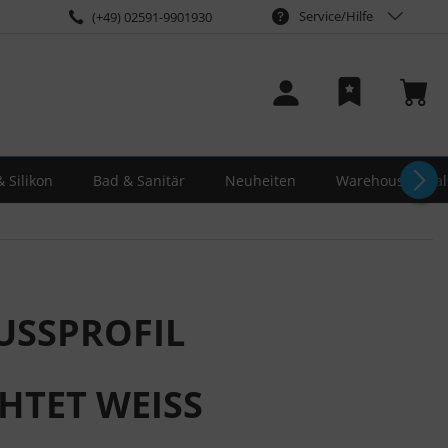
Service/Hilfe
(+49) 02591-9901930
 Silikon
Bad & Sanitär
Neuheiten
Warehouse-Deal
USSPROFIL
HTET WEISS