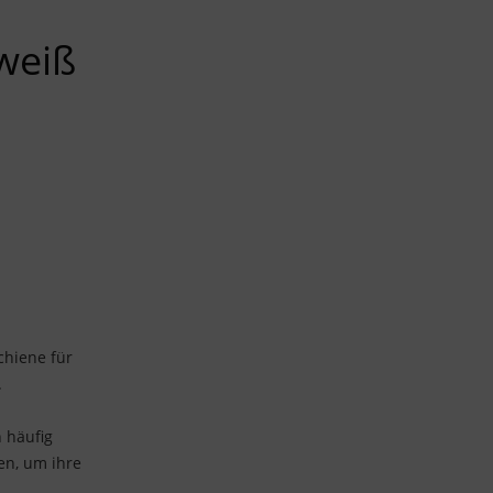
weiß
chiene für
.
 häufig
n, um ihre