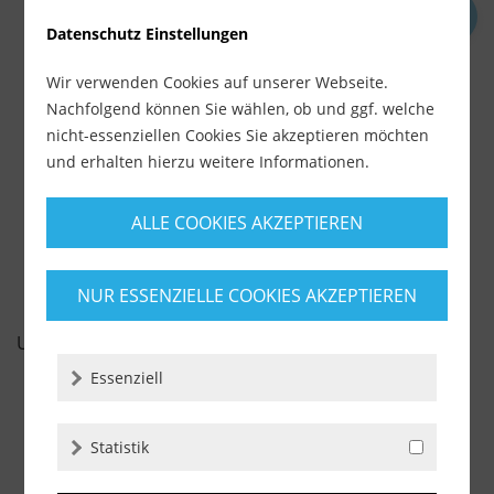
Datenschutz Einstellungen
OTTO Reinigungstücher
O
Wir verwenden Cookies auf unserer Webseite.
Lieferzeit ca. 1-3 Werktage
L
Nachfolgend können Sie wählen, ob und ggf. welche
ab 15,99 €
a
nicht-essenziellen Cookies Sie akzeptieren möchten
inkl. MwSt.
und erhalten hierzu weitere Informationen.
zzgl. Versandkosten
i
-
+
ALLE COOKIES AKZEPTIEREN
NUR ESSENZIELLE COOKIES AKZEPTIEREN
UNSERE EMPFEHLUNGEN
Essenziell
Statistik