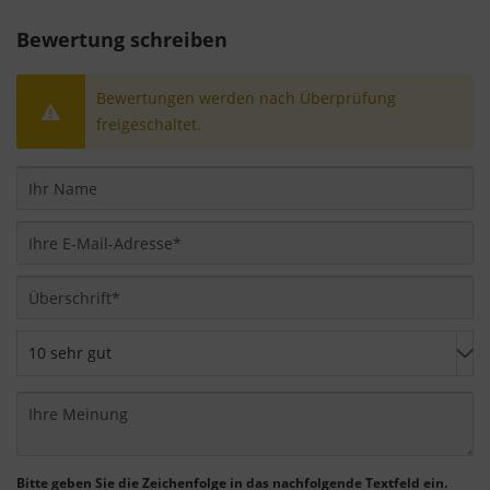
essentiellen Cookies ist freiwillig. Sie können Ihre
Einstellungen auch nachträglich über die
Bewertung schreiben
Schaltfläche "Cookie-Einstellungen" ändern, die Sie
im Fußbereich der Seite finden. Ergänzende
Bewertungen werden nach Überprüfung
Informationen finden Sie in unseren
freigeschaltet.
Datenschutzbestimmungen.
Wir nutzen Google Analytics, um eine
kontinuierliche Analyse und statistische
Auswertung der Website zu erhalten, um die
Website und das Nutzererlebnis zu verbessern.
Dabei wird das Nutzerverhalten an Google LLC
übermittelt und die besuchten Seiten, die
Verweildauer auf der Seite und die Interaktion
verarbeitet, die von Google zu eigenen Zwecken,
zur Profilbildung und zur Verknüpfung mit
anderen Nutzungsdaten verwendet werden.
Indem Sie das mit den Google-Diensten
Bitte geben Sie die Zeichenfolge in das nachfolgende Textfeld ein.