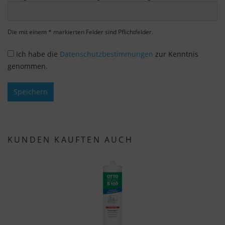
verbundene Cookie akzeptieren, stimmen Sie
gemäß Art. 49 Abs. 1 S. 1 lit. a DSGVO ein, dass
Ihre Daten in den USA durch Google verarbeitet
Die mit einem * markierten Felder sind Pflichtfelder.
werden. Die USA werden vom Europäischen
Gerichtshof als ein Land mit einem nach EU-
Ich habe die
Datenschutzbestimmungen
zur Kenntnis
Standards unzureichenden Datenschutzniveau
genommen.
eingestuft.
Speichern
Es besteht insbesondere das Risiko, dass Ihre
Daten von US-Behörden zu Kontroll- und
Überwachungszwecken, möglicherweise ohne
Rechtsmittel, verarbeitet werden. Wenn Sie auf
KUNDEN KAUFTEN AUCH
"Nur essenzielle Cookies akzeptieren" klicken,
findet die oben beschriebene Übertragung nicht
statt.