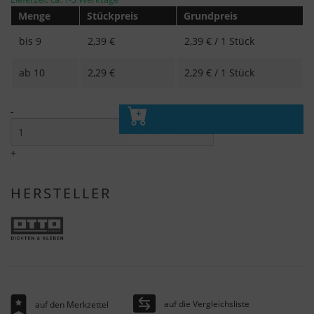
Menge
Stückpreis
Grundpreis
bis
9
2,39 €
2,39 € / 1 Stück
ab
10
2,29 €
2,29 € / 1 Stück
-
In den Warenkorb
+
HERSTELLER
auf die Vergleichsliste
auf den Merkzettel