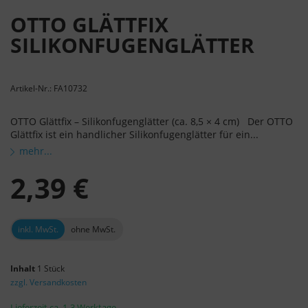
OTTO GLÄTTFIX
SILIKONFUGENGLÄTTER
Artikel-Nr.: FA10732
OTTO Glättfix – Silikonfugenglätter (ca. 8,5 × 4 cm) Der OTTO
Glättfix ist ein handlicher Silikonfugenglätter für ein...
mehr...
2,39 €
inkl. MwSt.
ohne MwSt.
Inhalt
1 Stück
zzgl. Versandkosten
Lieferzeit ca. 1-3 Werktage