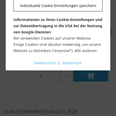
Individuelle Cookie-Einstellungen speichern
Informationen zu Ihren Cookie-Einstellungen und
zur Datenübertragung in die USA bei der Nutzung
von Google-Diensten
Fugenspachtel Silikonglätter Glättfix Silikon
Wir verwenden Cookies auf unserer Website.
Einige Cookies sind absolut notwendig, um unsere
Lieferzeit ca. 1-3 Werktage
Website zu betreiben ("essential"). Alle anderen
ab 1,99 €
Cookies werden nur gesetzt, wenn Sie ihrer
inkl. MwSt.
zzgl. Versandkosten
Datenschutz
|
Impressum
Verwendung zustimmen (z. B. für Google Maps).
Über die Auswahl bestimmter Cookies in den
-
+
Akkordeon-Elementen können Sie wählen, ob Sie
"nur wesentliche Cookies ", "alle Cookies
akzeptieren" oder "individuelle Cookie-
Einstellungen speichern" möchten.
Die Zustimmung zur Verwendung von nicht
KUNDENBEWERTUNGEN FÜR