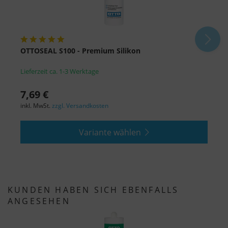
OTTOSEAL S100 - Premium Silikon
O
Lieferzeit ca. 1-3 Werktage
L
7,69 €
a
inkl. MwSt.
zzgl. Versandkosten
i
Variante wählen
KUNDEN HABEN SICH EBENFALLS
ANGESEHEN