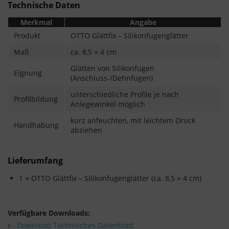
Technische Daten
Merkmal
Angabe
Produkt
OTTO Glättfix – Silikonfugenglätter
Maß
ca. 8,5 × 4 cm
Glätten von Silikonfugen
Eignung
(Anschluss-/Dehnfugen)
unterschiedliche Profile je nach
Profilbildung
Anlegewinkel möglich
kurz anfeuchten, mit leichtem Druck
Handhabung
abziehen
Lieferumfang
1 × OTTO Glättfix – Silikonfugenglätter (ca. 8,5 × 4 cm)
Verfügbare Downloads:
Download Technisches Datenblatt