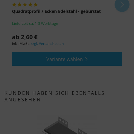
Quadratprofil / Ecken Edelstahl - gebürstet
D
Lieferzeit ca. 1-3 Werktage
L
ab 2,60 €
7
inkl. MwSt.
zzgl. Versandkosten
i
Variante wählen
KUNDEN HABEN SICH EBENFALLS
ANGESEHEN