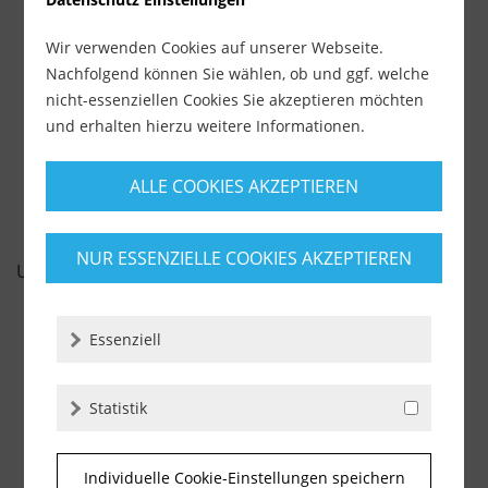
Lieferzeit ca. 1-3 Werktage
Wir verwenden Cookies auf unserer Webseite.
7,69 €
Nachfolgend können Sie wählen, ob und ggf. welche
inkl. MwSt.
zzgl. Versandkosten
nicht-essenziellen Cookies Sie akzeptieren möchten
und erhalten hierzu weitere Informationen.
-
+
ALLE COOKIES AKZEPTIEREN
NUR ESSENZIELLE COOKIES AKZEPTIEREN
UNSERE EMPFEHLUNGEN
Essenziell
Statistik
Individuelle Cookie-Einstellungen speichern