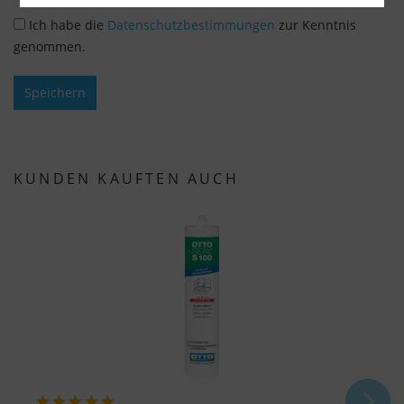
Über die Auswahl bestimmter Cookies in den
Ich habe die
Datenschutzbestimmungen
zur Kenntnis
Akkordeon-Elementen können Sie wählen, ob Sie
genommen.
"nur wesentliche Cookies ", "alle Cookies
akzeptieren" oder "individuelle Cookie-
Speichern
Einstellungen speichern" möchten.
Die Zustimmung zur Verwendung von nicht
essentiellen Cookies ist freiwillig. Sie können Ihre
KUNDEN KAUFTEN AUCH
Einstellungen auch nachträglich über die
Schaltfläche "Cookie-Einstellungen" ändern, die Sie
im Fußbereich der Seite finden. Ergänzende
Informationen finden Sie in unseren
Datenschutzbestimmungen.
Wir nutzen Google Analytics, um eine
kontinuierliche Analyse und statistische
Auswertung der Website zu erhalten, um die
Website und das Nutzererlebnis zu verbessern.
Dabei wird das Nutzerverhalten an Google LLC