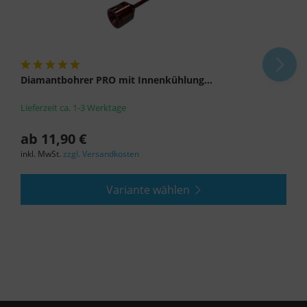
Rechtsmittel, verarbeitet werden. Wenn Sie auf
"Nur essenzielle Cookies akzeptieren" klicken,
findet die oben beschriebene Übertragung nicht
statt.
Diamantbohrer PRO mit Innenkühlung...
Lieferzeit ca. 1-3 Werktage
ab 11,90 €
inkl. MwSt.
zzgl. Versandkosten
Variante wählen