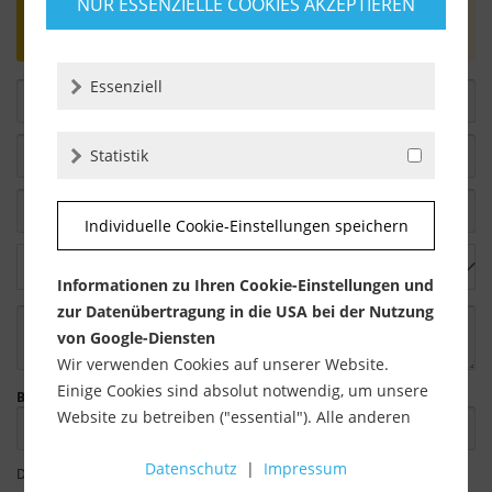
NUR ESSENZIELLE COOKIES AKZEPTIEREN
Bewertungen werden nach Überprüfung
freigeschaltet.
Essenziell
Statistik
Individuelle Cookie-Einstellungen speichern
Informationen zu Ihren Cookie-Einstellungen und
zur Datenübertragung in die USA bei der Nutzung
von Google-Diensten
Wir verwenden Cookies auf unserer Website.
Einige Cookies sind absolut notwendig, um unsere
Bitte geben Sie die Zeichenfolge in das nachfolgende Textfeld ein.
Website zu betreiben ("essential"). Alle anderen
Cookies werden nur gesetzt, wenn Sie ihrer
Datenschutz
|
Impressum
Verwendung zustimmen (z. B. für Google Maps).
Die mit einem * markierten Felder sind Pflichtfelder.