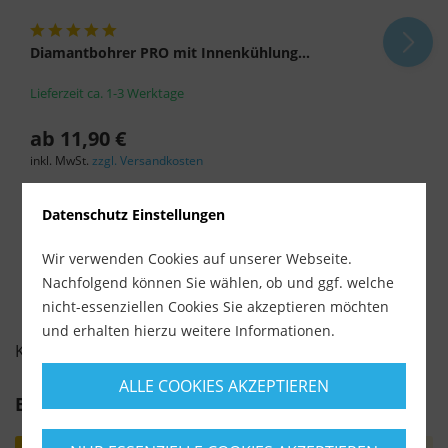
Diamantbohrer PRO mit Innenkühlung...
Lieferzeit ca. 1-3 Werktage
ab 11,90 €
inkl. MwSt.
zzgl. Versandkosten
-
+
Datenschutz Einstellungen
Wir verwenden Cookies auf unserer Webseite.
Nachfolgend können Sie wählen, ob und ggf. welche
nicht-essenziellen Cookies Sie akzeptieren möchten
und erhalten hierzu weitere Informationen.
KUNDENBEWERTUNGEN FÜR
ALLE COOKIES AKZEPTIEREN
Bewertung schreiben