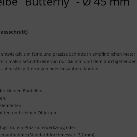
be "Butterfly" - Ø 45 mm
assschnitt)
 entwickelt, um feine und präzise Schnitte in empfindlichen Materi
er minimalen Schnittbreite von nur 0,6 mm und dem durchgehenden
e – ohne Absplitterungen oder unsaubere Kanten.
er kleinen Bauteilen.
hen.
 Elementen.
nitten und kleinen Objekten.
tigst du ein Präzisionswerkzeug oder
genaufnahme (Standarddurchmesser: 3,2 mm).