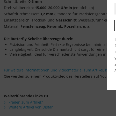
Schnittbreite:
0,6 mm
Drehzahlbereich:
15.000–20.000 U/min
(empfohlen)
Schaftdurchmesser:
3,2 mm
(Standard für Präzisionsgeräte)
Einsatzbereich: Trocken- und
Nassschnitt
(Wasserzufuhr empfo
Material:
Feinsteinzeug, Keramik, Porzellan, u. a.
Die Butterfly-Scheibe überzeugt durch:
Präzision und Feinheit: Perfekte Ergebnisse bei minimaler Sch
Langlebigkeit: Die solide Diamantschicht sorgt für eine lan
Vielseitigkeit: Ideal für verschiedenste Anwendungen in Ha
Für weitere Informationen und Videomaterial zum Artikel, klicken
(Sie werden zu einem Produktvideo des Herstellers auf YouTube 
Weiterführende Links zu
Fragen zum Artikel?
Weitere Artikel von Distar