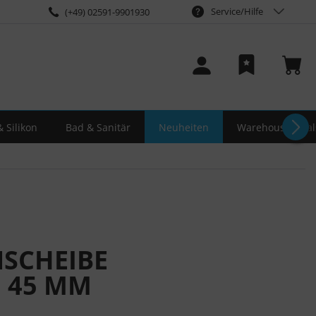
Service/Hilfe
(+49) 02591-9901930
 Silikon
Bad & Sanitär
Neuheiten
Warehouse-Deal
SCHEIBE
Ø 45 MM