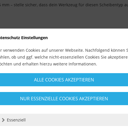
 mm – stelle sicher, dass dein Werkzeug für diesen Scheibentyp au
hl, um saubere Schnitte zu erzielen.
ne Vibrationen läuft.
tenschutz Einstellungen
r verwenden Cookies auf unserer Webseite. Nachfolgend können S
nzipiert. Dies reduziert die Hitzeentwicklung, schont die Scheibe u
hlen, ob und ggf. welche nicht-essenziellen Cookies Sie akzeptier
chten und erhalten hierzu weitere Informationen.
terial zu schonen. Vermeide ein Verkanten der Scheibe.
ALLE COOKIES AKZEPTIEREN
n kann.
NUR ESSENZIELLE COOKIES AKZEPTIEREN
 Verrutschen zu verhindern.
Essenziell