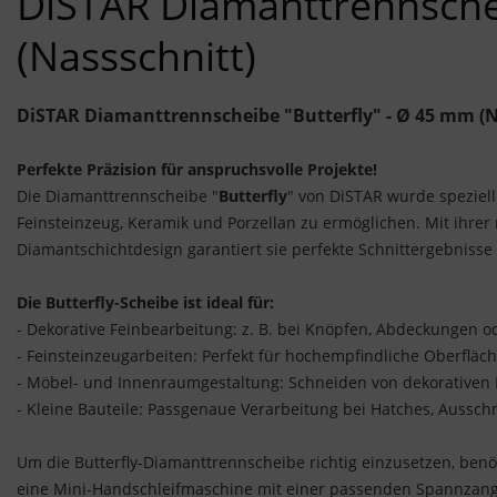
DiSTAR Diamanttrennschei
(Nassschnitt)
DiSTAR Diamanttrennscheibe "Butterfly" - Ø 45 mm (N
Perfekte Präzision für anspruchsvolle Projekte!
Die Diamanttrennscheibe "
Butterfly
" von DiSTAR wurde speziell
Feinsteinzeug, Keramik und Porzellan zu ermöglichen. Mit ihr
Diamantschichtdesign garantiert sie perfekte Schnittergebniss
Die Butterfly-Scheibe ist ideal für:
- Dekorative Feinbearbeitung: z. B. bei Knöpfen, Abdeckungen od
- Feinsteinzeugarbeiten: Perfekt für hochempfindliche Oberfläc
- Möbel- und Innenraumgestaltung: Schneiden von dekorativen
- Kleine Bauteile: Passgenaue Verarbeitung bei Hatches, Aussch
Um die Butterfly-Diamanttrennscheibe richtig einzusetzen, benö
eine Mini-Handschleifmaschine mit einer passenden Spannzan