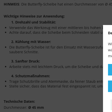
HINWEIS
: Die Butterfly-Scheibe hat einen Durchmesser von Ø 45
Wichtige Hinweise zur Anwendung:
1. Drehzahl und Stabilität:
Verwende das Werkzeug mit einer mittleren bis hohen Drehza
Achte darauf, dass die Scheibe beim Schneiden stabil und oh
Da
2. Kühlung mit Wasser:
Wi
Die Butterfly-Scheibe ist für den Einsatz mit Wasserzufuhr ko
wä
saubere Schnitte.
mö
3. Sanfter Druck:
Arbeite stets mit leichtem Druck, um die Scheibe und das Ma
4. Schutzmaßnahmen:
Trage Schutzbrille und Atemmaske, da feiner Staub entstehe
Stelle sicher, dass das Material fest eingespannt ist, um ein
Technische Daten:
Durchmesser:
Ø 45 mm