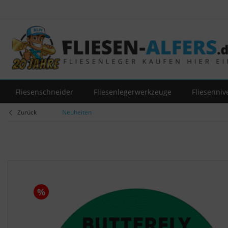
Fliesenschneider
Fliesenlegerwerkzeuge
Fliesenniv
Zurück
Neuheiten
%