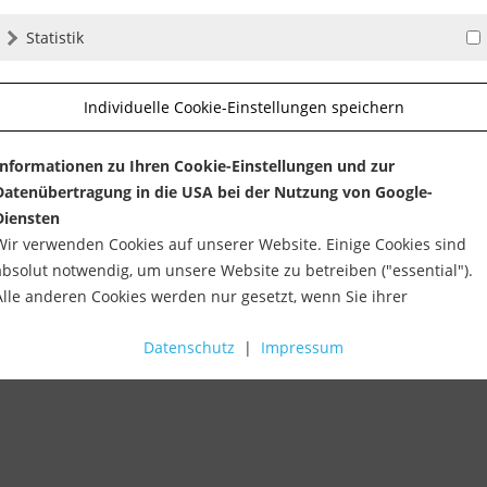
Statistik
hlen)
Individuelle Cookie-Einstellungen speichern
Informationen zu Ihren Cookie-Einstellungen und zur
nittbreite.
Datenübertragung in die USA bei der Nutzung von Google-
ge Lebensdauer und stabile Performance.
Diensten
ndwerk und Hobby.
Wir verwenden Cookies auf unserer Website. Einige Cookies sind
absolut notwendig, um unsere Website zu betreiben ("essential").
 Sie hier.
Alle anderen Cookies werden nur gesetzt, wenn Sie ihrer
weitergeleitet)
Verwendung zustimmen (z. B. für Google Maps).
Datenschutz
|
Impressum
Über die Auswahl bestimmter Cookies in den Akkordeon-Elemente
können Sie wählen, ob Sie "nur wesentliche Cookies ", "alle Cookies
akzeptieren" oder "individuelle Cookie-Einstellungen speichern"
möchten.