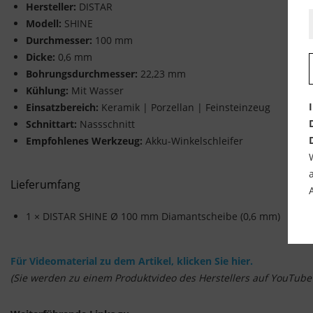
Hersteller:
DISTAR
Modell:
SHINE
Durchmesser:
100 mm
Dicke:
0,6 mm
Bohrungsdurchmesser:
22,23 mm
Kühlung:
Mit Wasser
Einsatzbereich:
Keramik | Porzellan | Feinsteinzeug
Schnittart:
Nassschnitt
Empfohlenes Werkzeug:
Akku-Winkelschleifer
Lieferumfang
1 × DISTAR SHINE Ø 100 mm Diamantscheibe (0,6 mm)
Für Videomaterial zu dem Artikel, klicken Sie hier.
(Sie werden zu einem Produktvideo des Herstellers auf YouTube w