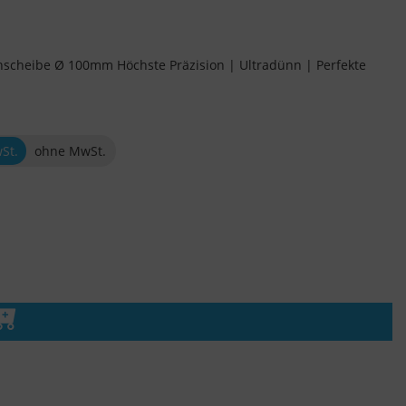
scheibe Ø 100mm Höchste Präzision | Ultradünn | Perfekte
wSt.
ohne MwSt.
n den Warenkorb