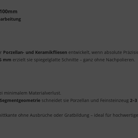
Ø 100mm
earbeitung
ür
Porzellan- und Keramikfliesen
entwickelt, wenn absolute Präzisi
,6 mm
erzielt sie spiegelglatte Schnitte – ganz ohne Nachpolieren.
ei minimalem Materialverlust.
 Segmentgeometrie
schneidet sie Porzellan und Feinsteinzeug
2–3
hnittkante ohne Ausbrüche oder Gratbildung – ideal für hochwertige