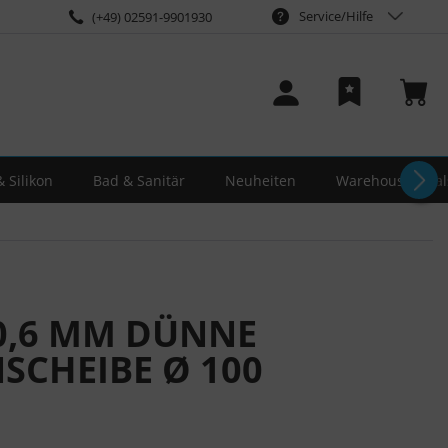
Service/Hilfe
(+49) 02591-9901930
 Silikon
Bad & Sanitär
Neuheiten
Warehouse-Deal
 0,6 MM DÜNNE
CHEIBE Ø 100