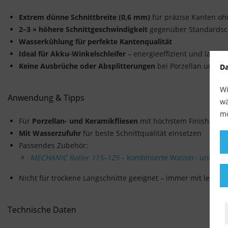
Extrem dünne Schnittbreite (0,6 mm)
für präzise Kanten o
2–3 × höhere Schnittgeschwindigkeit
gegenüber Standardsc
Wasserkühlung für perfekte Kantenqualität
Ideal für Akku-Winkelschleifer
– energieeffizient und laufru
Keine Ausbrüche oder Absplitterungen
bei Porzellan und Fe
Da
Wi
Anwendung & Tipps
wä
mö
Für
Porzellan- und Keramikfliesen
mit höchstem Finish-Ans
Mit Wasserzufuhr
für beste Schnittqualität einsetzen
Passendes Zubehör:
MECHANIC Roller 115–125
– kombinierte Wasser- und St
Nicht für trockene Langschnitte geeignet – immer mit leicht
Technische Daten