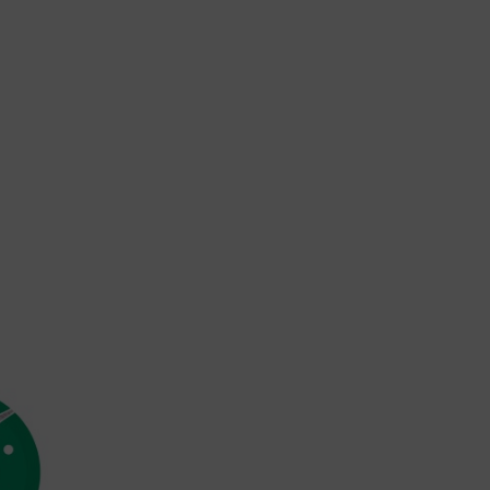
nach EU-Standards unzureichenden Datenschutzniveau eingestuft.
Es besteht insbesondere das Risiko, dass Ihre Daten von US-
Behörden zu Kontroll- und Überwachungszwecken, möglicherweise
ohne Rechtsmittel, verarbeitet werden. Wenn Sie auf "Nur
essenzielle Cookies akzeptieren" klicken, findet die oben
beschriebene Übertragung nicht statt.