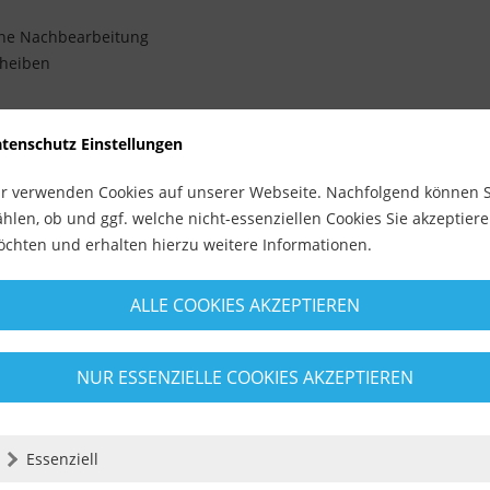
hne Nachbearbeitung
heiben
hig
insteinzeug
tenschutz Einstellungen
r verwenden Cookies auf unserer Webseite. Nachfolgend können S
hlen, ob und ggf. welche nicht-essenziellen Cookies Sie akzeptier
chten und erhalten hierzu weitere Informationen.
pruch
ALLE COOKIES AKZEPTIEREN
aubabsaugung
NUR ESSENZIELLE COOKIES AKZEPTIEREN
er Kühlung arbeiten
Essenziell