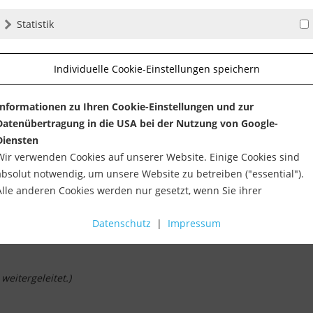
Statistik
Individuelle Cookie-Einstellungen speichern
Informationen zu Ihren Cookie-Einstellungen und zur
Datenübertragung in die USA bei der Nutzung von Google-
Diensten
Wir verwenden Cookies auf unserer Website. Einige Cookies sind
absolut notwendig, um unsere Website zu betreiben ("essential").
Alle anderen Cookies werden nur gesetzt, wenn Sie ihrer
Verwendung zustimmen (z. B. für Google Maps).
Datenschutz
|
Impressum
Über die Auswahl bestimmter Cookies in den Akkordeon-Elemente
können Sie wählen, ob Sie "nur wesentliche Cookies ", "alle Cookies
akzeptieren" oder "individuelle Cookie-Einstellungen speichern"
eitergeleitet.)
möchten.