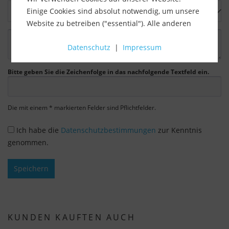
Einige Cookies sind absolut notwendig, um unsere
Website zu betreiben ("essential"). Alle anderen
Cookies werden nur gesetzt, wenn Sie ihrer
Datenschutz
|
Impressum
Verwendung zustimmen (z. B. für Google Maps).
Über die Auswahl bestimmter Cookies in den
Bitte geben Sie die Zeichenfolge in das nachfolgende Textfeld ein.
Akkordeon-Elementen können Sie wählen, ob Sie
"nur wesentliche Cookies ", "alle Cookies
akzeptieren" oder "individuelle Cookie-
Die mit einem * markierten Felder sind Pflichtfelder.
Einstellungen speichern" möchten.
Ich habe die
Datenschutzbestimmungen
zur Kenntnis
Die Zustimmung zur Verwendung von nicht
genommen.
essentiellen Cookies ist freiwillig. Sie können Ihre
Einstellungen auch nachträglich über die
Speichern
Schaltfläche "Cookie-Einstellungen" ändern, die Sie
im Fußbereich der Seite finden. Ergänzende
Informationen finden Sie in unseren
Datenschutzbestimmungen.
KUNDEN KAUFTEN AUCH