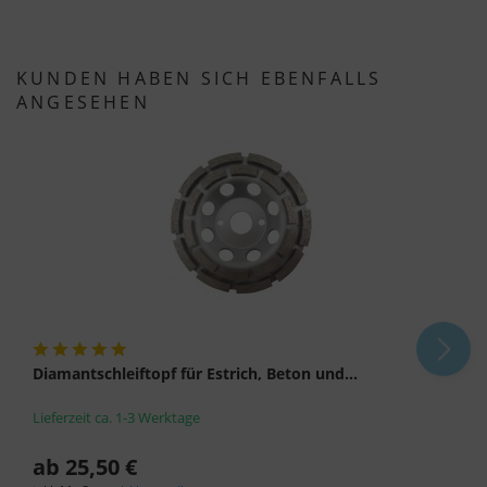
Es besteht insbesondere das Risiko, dass Ihre
Daten von US-Behörden zu Kontroll- und
KUNDEN HABEN SICH EBENFALLS
ANGESEHEN
Überwachungszwecken, möglicherweise ohne
Rechtsmittel, verarbeitet werden. Wenn Sie auf
"Nur essenzielle Cookies akzeptieren" klicken,
findet die oben beschriebene Übertragung nicht
statt.
Diamantschleiftopf für Estrich, Beton und...
Lieferzeit ca. 1-3 Werktage
ab 25,50 €