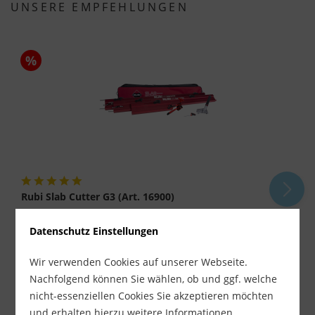
UNSERE EMPFEHLUNGEN
%
Rubi Slab Cutter G3 (Art. 16900)
Datenschutz Einstellungen
Lieferzeit ca. 1-3 Werktage
583,90 €
629,00 €
Wir verwenden Cookies auf unserer Webseite.
inkl. MwSt.
zzgl. Versandkosten
Nachfolgend können Sie wählen, ob und ggf. welche
nicht-essenziellen Cookies Sie akzeptieren möchten
-
+
und erhalten hierzu weitere Informationen.