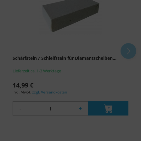
Schärfstein / Schleifstein für Diamantscheiben...
A
Lieferzeit ca. 1-3 Werktage
L
14,99 €
1
inkl. MwSt.
zzgl. Versandkosten
i
-
+