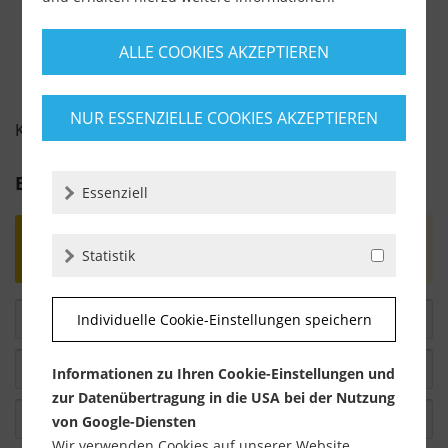
ALLE COOKIES AKZEPTIEREN
NUR ESSENZIELLE COOKIES AKZEPTIEREN
KUNDENBEWERTUNGEN FÜR
Bewertung schreiben
Essenziell
Bewertungen werden nach Überprüfung
Statistik
freigeschaltet.
Individuelle Cookie-Einstellungen speichern
Informationen zu Ihren Cookie-Einstellungen und
zur Datenübertragung in die USA bei der Nutzung
von Google-Diensten
Wir verwenden Cookies auf unserer Website.