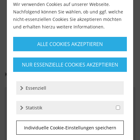
Wir verwenden Cookies auf unserer Webseite.
583,90 €
629,00 €
Nachfolgend können Sie wählen, ob und ggf. welche
inkl. MwSt.
zzgl. Versandkosten
nicht-essenziellen Cookies Sie akzeptieren möchten
und erhalten hierzu weitere Informationen.
-
+
ALLE COOKIES AKZEPTIEREN
NUR ESSENZIELLE COOKIES AKZEPTIEREN
KUNDENBEWERTUNGEN FÜR
Essenziell
Statistik
Von:
heiko korth
Am:
15.01.2017
alles bestens immer wieder
Individuelle Cookie-Einstellungen speichern
 Immer wieder! Top ware schnelle zustellung.