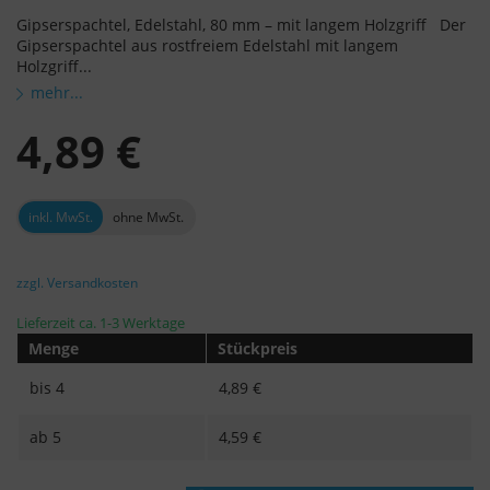
Gipserspachtel, Edelstahl, 80 mm – mit langem Holzgriff Der
Gipserspachtel aus rostfreiem Edelstahl mit langem
Holzgriff...
mehr...
4,89 €
inkl. MwSt.
ohne MwSt.
zzgl. Versandkosten
Lieferzeit ca. 1-3 Werktage
Menge
Stückpreis
bis
4
4,89 €
ab
5
4,59 €