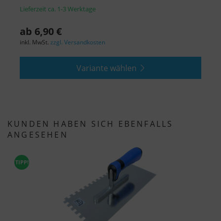
Lieferzeit ca. 1-3 Werktage
L
ab 6,90 €
a
inkl. MwSt.
zzgl. Versandkosten
i
Variante wählen
KUNDEN HABEN SICH EBENFALLS
ANGESEHEN
TIPP!