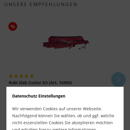
UNSERE EMPFEHLUNGEN
%
Rubi Slab Cutter G3 (Art. 16900)
Datenschutz Einstellungen
Lieferzeit ca. 1-3 Werktage
583,90 €
629,00 €
Wir verwenden Cookies auf unserer Webseite.
inkl. MwSt.
zzgl. Versandkosten
Nachfolgend können Sie wählen, ob und ggf. welche
nicht-essenziellen Cookies Sie akzeptieren möchten
-
+
und erhalten hierzu weitere Informationen.