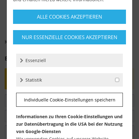
ALLE COOKIES AKZEPTIEREN
NUR ESSENZIELLE COOKIES AKZEPTIEREN
KUNDENBEWERTUNGEN FÜR
Bewertung schreiben
Essenziell
Bewertungen werden nach Überprüfung
Statistik
freigeschaltet.
Individuelle Cookie-Einstellungen speichern
Informationen zu Ihren Cookie-Einstellungen und
zur Datenübertragung in die USA bei der Nutzung
von Google-Diensten
Wir verwenden Cookies auf unserer Website.