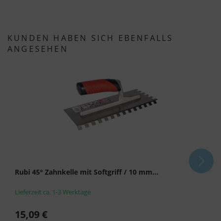
Es besteht insbesondere das Risiko, dass Ihre
Daten von US-Behörden zu Kontroll- und
KUNDEN HABEN SICH EBENFALLS
Überwachungszwecken, möglicherweise ohne
ANGESEHEN
Rechtsmittel, verarbeitet werden. Wenn Sie auf
"Nur essenzielle Cookies akzeptieren" klicken,
findet die oben beschriebene Übertragung nicht
statt.
Rubi 45° Zahnkelle mit Softgriff / 10 mm...
Lieferzeit ca. 1-3 Werktage
15,09 €