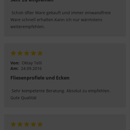
akzeptieren" oder "individuelle Cookie-
 Schon öfter Ware gekauft und immer einwandfreie 
Einstellungen speichern" möchten.
Ware schnell erhalten.Kann ich nur wärmstens 
Die Zustimmung zur Verwendung von nicht
weiterempfehlen. 
essentiellen Cookies ist freiwillig. Sie können Ihre
Einstellungen auch nachträglich über die
Schaltfläche "Cookie-Einstellungen" ändern, die Sie
im Fußbereich der Seite finden. Ergänzende
Informationen finden Sie in unseren
Von:
Oktay Telli
Datenschutzbestimmungen.
Am:
24.09.2016
Fliesenprofiele und Ecken
Wir nutzen Google Analytics, um eine
kontinuierliche Analyse und statistische
 Sehr kompetente Beratung. Absolut zu empfehlen. 
Auswertung der Website zu erhalten, um die
Gute Qualität 
Website und das Nutzererlebnis zu verbessern.
Dabei wird das Nutzerverhalten an Google LLC
übermittelt und die besuchten Seiten, die
Verweildauer auf der Seite und die Interaktion
verarbeitet, die von Google zu eigenen Zwecken,