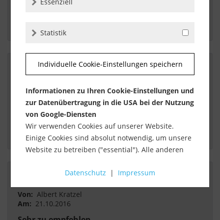
Perfekte Abwicklung hochwertiges Produkt
Essenziell
 Hochwertige Edelstahlleisten . Bin Sehr sehr zufrieden 
Statistik
Individuelle Cookie-Einstellungen speichern
Von:
Markus Metzger
Informationen zu Ihren Cookie-Einstellungen und
Am:
25.10.2016
zur Datenübertragung in die USA bei der Nutzung
Top
von Google-Diensten
Wir verwenden Cookies auf unserer Website.
 Alles bestens, top Qualität. jederzeit gerne wieder 
Einige Cookies sind absolut notwendig, um unsere
Website zu betreiben ("essential"). Alle anderen
Cookies werden nur gesetzt, wenn Sie ihrer
Datenschutz
|
Impressum
Verwendung zustimmen (z. B. für Google Maps).
Von:
Albert Kratzel
Über die Auswahl bestimmter Cookies in den
Am:
21.10.2016
Akkordeon-Elementen können Sie wählen, ob Sie
"nur wesentliche Cookies ", "alle Cookies
Sehr zu empfehlen