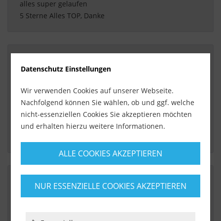
 alles super gelaufen
 5 Sterne Alles TOP, Danke 
Datenschutz Einstellungen
Von:
Eduard Fuchs
Am:
23.11.2016
Wir verwenden Cookies auf unserer Webseite.
Eduard Fuchs
Nachfolgend können Sie wählen, ob und ggf. welche
nicht-essenziellen Cookies Sie akzeptieren möchten
 Top Qualität, schneller Versand, Super Preis. 
und erhalten hierzu weitere Informationen.
 gerne wieder. 
ALLE COOKIES AKZEPTIEREN
NUR ESSENZIELLE COOKIES AKZEPTIEREN
Von:
Monika Maisel
Am:
08.11.2016