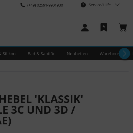
Service/Hilfe
(+49) 02591-9901930
 Silikon
Bad & Sanitär
Neuheiten
Warehouse-Deal
EBEL 'KLASSIK'
E 3C UND 3D /
E)