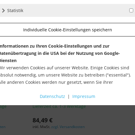
Statistik
Individuelle Cookie-Einstellungen speichern
Informationen zu Ihren Cookie-Einstellungen und zur
Datenübertragung in die USA bei der Nutzung von Google-
Diensten
Wir verwenden Cookies auf unserer Website. Einige Cookies sind
absolut notwendig, um unsere Website zu betreiben ("essential").
Alle anderen Cookies werden nur gesetzt, wenn Sie ihrer
Verwendung zustimmen (z. B. für Google Maps).
ausatz für
Sigma Transporttasche 43D2 (bis
Datenschutz
|
Impressum
max....
Über die Auswahl bestimmter Cookies in den Akkordeon-Elemente
tage
Lieferzeit ca. 1-3 Werktage
können Sie wählen, ob Sie "nur wesentliche Cookies ", "alle Cookies
akzeptieren" oder "individuelle Cookie-Einstellungen speichern"
84,49 €
möchten.
sten
inkl. MwSt.
zzgl. Versandkosten