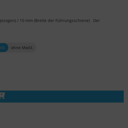
 gezogen) / 10 mm (Breite der Führungsschiene) Der
wSt.
ohne MwSt.
n den Warenkorb