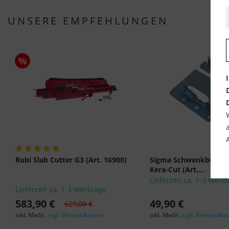
UNSERE EMPFEHLUNGEN
%
Rubi Slab Cutter G3 (Art. 16900)
Sigma Schwenkbügel-B
Kera-Cut (Art....
Lieferzeit ca. 1-3 Werk
Lieferzeit ca. 1-3 Werktage
583,90 €
49,90 €
629,00 €
inkl. MwSt.
zzgl. Versandkosten
inkl. MwSt.
zzgl. Versandko