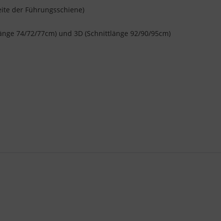
eite der Führungsschiene)
länge 74/72/77cm) und 3D (Schnittlänge 92/90/95
cm)