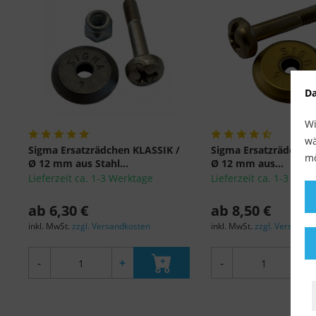
Da
Wi
wä
Sigma Ersatzrädchen KLASSIK /
Sigma Ersatzrädchen 
mö
Ø 12 mm aus Stahl...
Ø 12 mm aus...
Lieferzeit ca. 1-3 Werktage
Lieferzeit ca. 1-3 Wer
ab 6,30 €
ab 8,50 €
inkl. MwSt.
zzgl. Versandkosten
inkl. MwSt.
zzgl. Versandk
-
+
-
+