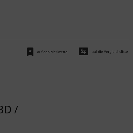
auf die Vergleichsliste
auf den Merkzettel
3D /