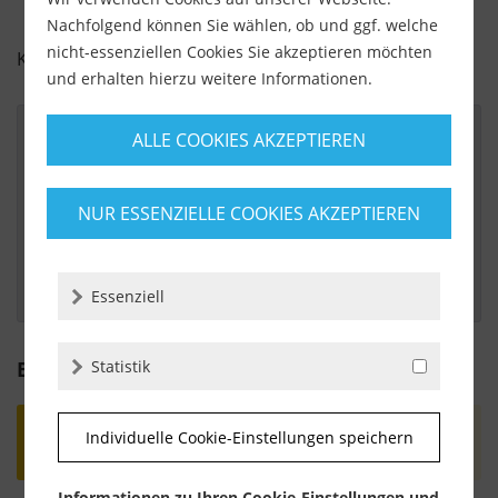
Nachfolgend können Sie wählen, ob und ggf. welche
nicht-essenziellen Cookies Sie akzeptieren möchten
KUNDENBEWERTUNGEN FÜR
und erhalten hierzu weitere Informationen.
ALLE COOKIES AKZEPTIEREN
Von:
hayrettin aydemir
Am:
01.05.2016
NUR ESSENZIELLE COOKIES AKZEPTIEREN
Gut
Essenziell
Bewertung schreiben
Statistik
Bewertungen werden nach Überprüfung
Individuelle Cookie-Einstellungen speichern
freigeschaltet.
Informationen zu Ihren Cookie-Einstellungen und