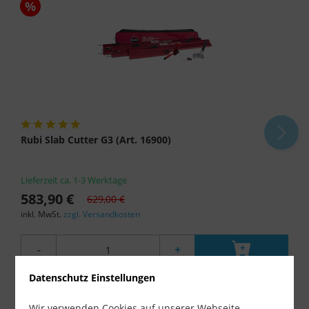
%
Rubi Slab Cutter G3 (Art. 16900)
Lieferzeit ca. 1-3 Werktage
583,90 €
629,00 €
inkl. MwSt.
zzgl. Versandkosten
-
+
Datenschutz Einstellungen
Wir verwenden Cookies auf unserer Webseite.