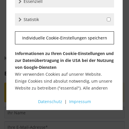
Essenziell
inkl. MwSt.
zzgl. Versandkosten
-
+
Statistik
Individuelle Cookie-Einstellungen speichern
Informationen zu Ihren Cookie-Einstellungen und
KUNDENBEWERTUNGEN FÜR
zur Datenübertragung in die USA bei der Nutzung
von Google-Diensten
Bewertung schreiben
Wir verwenden Cookies auf unserer Website.
Einige Cookies sind absolut notwendig, um unsere
Website zu betreiben ("essential"). Alle anderen
Bewertungen werden nach Überprüfung
Cookies werden nur gesetzt, wenn Sie ihrer
freigeschaltet.
Datenschutz
|
Impressum
Verwendung zustimmen (z. B. für Google Maps).
Über die Auswahl bestimmter Cookies in den
Akkordeon-Elementen können Sie wählen, ob Sie
"nur wesentliche Cookies ", "alle Cookies