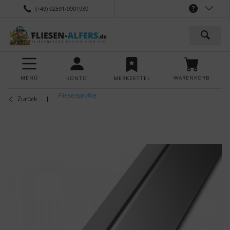
(+49) 02591-9901930
MENÜ
WARENKORB
KONTO
MERKZETTEL
Fliesenprofile
Zurück