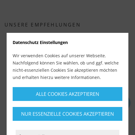
UNSERE EMPFEHLUNGEN
Datenschutz Einstellungen
%
Wir verwenden Cookies auf unserer Webseite.
Nachfolgend können Sie wählen, ob und ggf. welche
nicht-essenziellen Cookies Sie akzeptieren möchten
und erhalten hierzu weitere Informationen.
ALLE COOKIES AKZEPTIEREN
Rubi Slab Cutter G3 (Art. 16900)
NUR ESSENZIELLE COOKIES AKZEPTIEREN
Lieferzeit ca. 1-3 Werktage
583,90 €
629,00 €