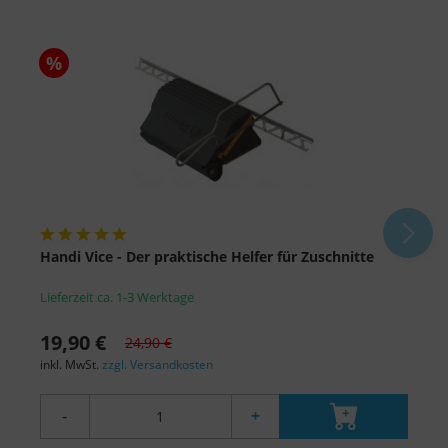
%
Handi Vice - Der praktische Helfer für Zuschnitte
O
Lieferzeit ca. 1-3 Werktage
L
19,90 €
6
24,90 €
inkl. MwSt.
zzgl. Versandkosten
i
-
+