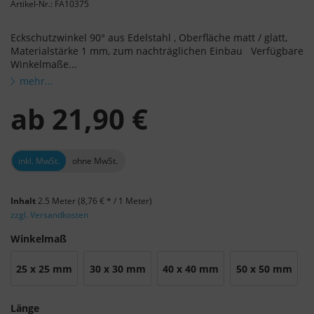
Artikel-Nr.: FA10375
Eckschutzwinkel 90° aus Edelstahl , Oberfläche matt / glatt,
Materialstärke 1 mm, zum nachträglichen Einbau Verfügbare
Winkelmaße...
mehr...
ab
21,90 €
inkl. MwSt.
ohne MwSt.
Inhalt
2.5 Meter
(8,76 € * / 1 Meter)
zzgl. Versandkosten
Winkelmaß
25 x 25 mm
30 x 30 mm
40 x 40 mm
50 x 50 mm
Länge