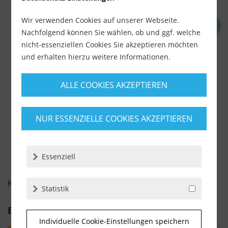
Wir verwenden Cookies auf unserer Webseite.
Rubi Slab Cutter G3 (Art. 16900)
Nachfolgend können Sie wählen, ob und ggf. welche
nicht-essenziellen Cookies Sie akzeptieren möchten
und erhalten hierzu weitere Informationen.
Lieferzeit ca. 1-3 Werktage
583,90 €
629,00 €
ALLE COOKIES AKZEPTIEREN
inkl. MwSt.
zzgl. Versandkosten
-
+
NUR ESSENZIELLE COOKIES AKZEPTIEREN
Essenziell
KUNDENBEWERTUNGEN FÜR
Statistik
Bewertung schreiben
Individuelle Cookie-Einstellungen speichern