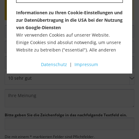
Bewertungen werden nach Überprüfung
Informationen zu Ihren Cookie-Einstellungen und
freigeschaltet.
zur Datenübertragung in die USA bei der Nutzung
von Google-Diensten
Wir verwenden Cookies auf unserer Website.
Einige Cookies sind absolut notwendig, um unsere
Website zu betreiben ("essential"). Alle anderen
Cookies werden nur gesetzt, wenn Sie ihrer
Datenschutz
|
Impressum
Verwendung zustimmen (z. B. für Google Maps).
Über die Auswahl bestimmter Cookies in den
Akkordeon-Elementen können Sie wählen, ob Sie
"nur wesentliche Cookies ", "alle Cookies
akzeptieren" oder "individuelle Cookie-
Einstellungen speichern" möchten.
Bitte geben Sie die Zeichenfolge in das nachfolgende Textfeld ein.
Die Zustimmung zur Verwendung von nicht
essentiellen Cookies ist freiwillig. Sie können Ihre
Einstellungen auch nachträglich über die
Die mit einem * markierten Felder sind Pflichtfelder.