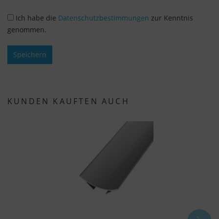
Schaltfläche "Cookie-Einstellungen" ändern, die Sie
Ich habe die
Datenschutzbestimmungen
zur Kenntnis
im Fußbereich der Seite finden. Ergänzende
genommen.
Informationen finden Sie in unseren
Datenschutzbestimmungen.
Speichern
Wir nutzen Google Analytics, um eine
kontinuierliche Analyse und statistische
Auswertung der Website zu erhalten, um die
Website und das Nutzererlebnis zu verbessern.
KUNDEN KAUFTEN AUCH
Dabei wird das Nutzerverhalten an Google LLC
übermittelt und die besuchten Seiten, die
Verweildauer auf der Seite und die Interaktion
verarbeitet, die von Google zu eigenen Zwecken,
zur Profilbildung und zur Verknüpfung mit
anderen Nutzungsdaten verwendet werden.
Indem Sie das mit den Google-Diensten
verbundene Cookie akzeptieren, stimmen Sie
gemäß Art. 49 Abs. 1 S. 1 lit. a DSGVO ein, dass