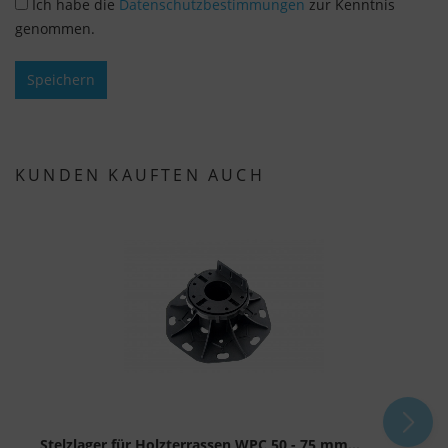
Ich habe die
Datenschutzbestimmungen
zur Kenntnis
genommen.
Speichern
KUNDEN KAUFTEN AUCH
Stelzlager für Holzterrassen WPC 50 - 75 mm...
S