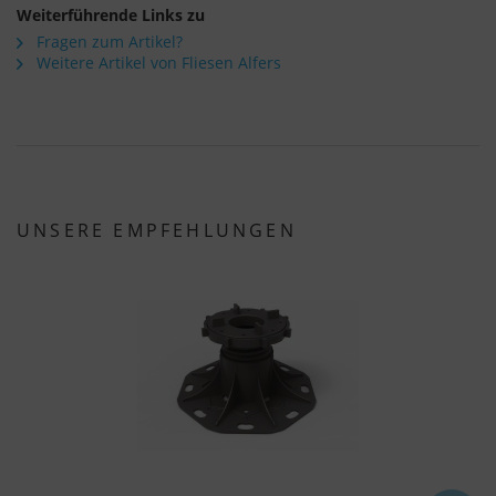
Über die Auswahl bestimmter Cookies in den
Weiterführende Links zu
Akkordeon-Elementen können Sie wählen, ob Sie
Fragen zum Artikel?
Weitere Artikel von Fliesen Alfers
"nur wesentliche Cookies ", "alle Cookies
akzeptieren" oder "individuelle Cookie-
Einstellungen speichern" möchten.
Die Zustimmung zur Verwendung von nicht
essentiellen Cookies ist freiwillig. Sie können Ihre
Einstellungen auch nachträglich über die
UNSERE EMPFEHLUNGEN
Schaltfläche "Cookie-Einstellungen" ändern, die Sie
im Fußbereich der Seite finden. Ergänzende
Informationen finden Sie in unseren
Datenschutzbestimmungen.
Wir nutzen Google Analytics, um eine
kontinuierliche Analyse und statistische
Auswertung der Website zu erhalten, um die
Website und das Nutzererlebnis zu verbessern.
Dabei wird das Nutzerverhalten an Google LLC