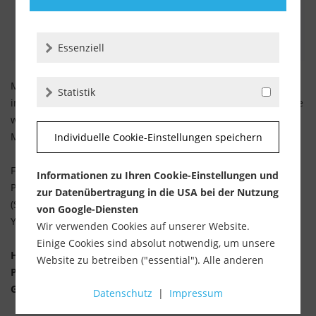
Essenziell
Mit diesen genialen Unterlegplatten können Sie das Gefälle
Statistik
im Untergrund spielend leicht ausgleichen. Bis zu 5 % Gefälle
werden automatisch (selbstnivellierend) ausgeglichen. Die
Materialstärke der Ausgleichsplatten beträgt 20 mm.
Individuelle Cookie-Einstellungen speichern
Für weitere Informationen und Videomaterial zu diesem
Informationen zu Ihren Cookie-Einstellungen und
Produkt, klicken Sie
HIER
.
zur Datenübertragung in die USA bei der Nutzung
(Sie werden zu einem Produktvideo des Herstellers auf
von Google-Diensten
YouTube weitergeleitet)
Wir verwenden Cookies auf unserer Website.
Einige Cookies sind absolut notwendig, um unsere
HINWEIS: Das Video zeigt die Stelzlager für die
Website zu betreiben ("essential"). Alle anderen
Plattenbelegung. Diese haben jedoch einen identischen
Cookies werden nur gesetzt, wenn Sie ihrer
Grundkörper und zeigen die Anwendung beispielhaft.
Datenschutz
|
Impressum
Verwendung zustimmen (z. B. für Google Maps).