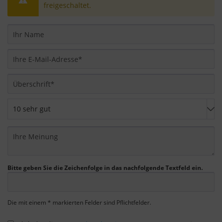
freigeschaltet.
"Nur essenzielle Cookies akzeptieren" klicken,
findet die oben beschriebene Übertragung nicht
statt.
Bitte geben Sie die Zeichenfolge in das nachfolgende Textfeld ein.
Die mit einem * markierten Felder sind Pflichtfelder.