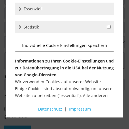
Essenziell
Statistik
Individuelle Cookie-Einstellungen speichern
Informationen zu Ihren Cookie-Einstellungen und
zur Datenübertragung in die USA bei der Nutzung
von Google-Diensten
Bitte geben Sie die Zeichenfolge in das nachfolgende Textfeld ein.
Wir verwenden Cookies auf unserer Website.
Einige Cookies sind absolut notwendig, um unsere
Website zu betreiben ("essential"). Alle anderen
Die mit einem * markierten Felder sind Pflichtfelder.
Cookies werden nur gesetzt, wenn Sie ihrer
Datenschutz
|
Impressum
Verwendung zustimmen (z. B. für Google Maps).
Ich habe die
Datenschutzbestimmungen
zur Kenntnis
genommen.
Über die Auswahl bestimmter Cookies in den
Akkordeon-Elementen können Sie wählen, ob Sie