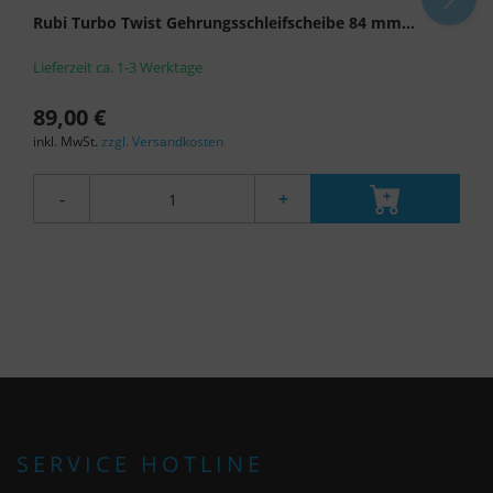
findet die oben beschriebene Übertragung nicht
Rubi Turbo Twist Gehrungsschleifscheibe 84 mm...
statt.
Lieferzeit ca. 1-3 Werktage
89,00 €
inkl. MwSt.
zzgl. Versandkosten
-
+
SERVICE HOTLINE